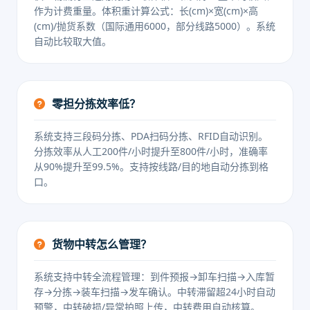
作为计费重量。体积重计算公式：长(cm)×宽(cm)×高
(cm)/抛货系数（国际通用6000，部分线路5000）。系统
自动比较取大值。
零担分拣效率低？
系统支持三段码分拣、PDA扫码分拣、RFID自动识别。
分拣效率从人工200件/小时提升至800件/小时，准确率
从90%提升至99.5%。支持按线路/目的地自动分拣到格
口。
货物中转怎么管理？
系统支持中转全流程管理：到件预报→卸车扫描→入库暂
存→分拣→装车扫描→发车确认。中转滞留超24小时自动
预警，中转破损/异常拍照上传，中转费用自动核算。