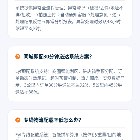
系统提供异常全流程管理：异常登记（破损/丢件/地址不
详/拒收）→拍照上传→自动通知客服→处理意见下达→
处理结果反馈→异常分析报表。异常处理时效从48小时
缩短至8小时。
同城即配30分钟送达系统方案？
Eyf即配系统支持：商圈智能划区、驻店骑手预分配、订
单动态时效承诺、超时预警机制、热力调度。实测数据显
示：3公里内订单30分钟送达率达92%，5公里内45分钟
送达率88%。
专线物流配载率低怎么办？
Eyf专线配载系统：智能拼车算法（按体积/重量/目的地